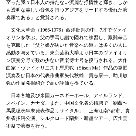
至った我々日本人の持たない流麗な抒情性と輝き、しか
も透明な美しい音色を持つアジアをリードする優れた演
奏家である」と賞賛される。
文化大革命（1966‐1976）西洋批判の中、7才でヴァイ
オリンを学ぶ。父の手写し譜で隠れて練習し、艱難辛苦
を克服した『父と娘が紡いた音楽への道』は多くの人に
感動を与えている。東京芸術大学より日本のヴァイオリ
ン演奏分野で数の少ない音楽博士号を授与される。大作
曲家・ヴァイオリニスト馬思聡（Sitson Ma）作品の発掘
演奏及び日本の代表作曲家矢代秋雄、貴志康一、助川敏
弥の作品発掘紹介で高い評価を得ている。
日本各地及び米国カーネギーホール、アイルランド、
スペイン、カナダ、また、中国文化省の招聘で「劉薇〜
馬思聡晩年未発表作品リサイタル」、上海江南3都市、貴
州省招聘公演、シルクロード蘭州・新疆ツアー、広州芸
術祭で演奏を行う。