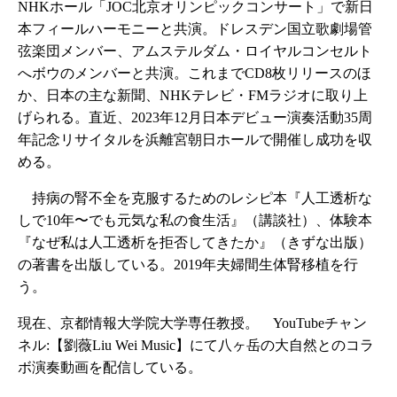
NHKホール「JOC北京オリンピックコンサート」で新日
本フィールハーモニーと共演。ドレスデン国立歌劇場管
弦楽団メンバー、アムステルダム・ロイヤルコンセルト
へボウのメンバーと共演。これまでCD8枚リリースのほ
か、日本の主な新聞、NHKテレビ・FMラジオに取り上
げられる。直近、2023年12月日本デビュー演奏活動35周
年記念リサイタルを浜離宮朝日ホールで開催し成功を収
める。
持病の腎不全を克服するためのレシピ本『人工透析な
しで10年〜でも元気な私の食生活』（講談社）、体験本
『なぜ私は人工透析を拒否してきたか』（きずな出版）
の著書を出版している。2019年夫婦間生体腎移植を行
う。
現在、京都情報大学院大学専任教授。 YouTubeチャン
ネル:【劉薇Liu Wei Music】にて八ヶ岳の大自然とのコラ
ボ演奏動画を配信している。