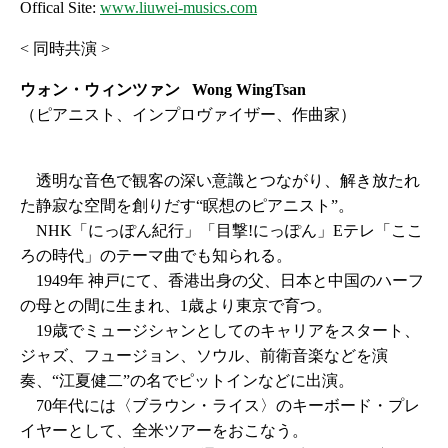
Offical Site:
www.liuwei-musics.com
< 同時共演 >
ウォン・ウィンツァン Wong WingTsan
（ピアニスト、インプロヴァイザー、作曲家）
透明な音色で観客の深い意識とつながり、解き放たれ
た静寂な空間を創りだす“瞑想のピアニスト”。
NHK「にっぽん紀行」「目撃!にっぽん」Eテレ「ここ
ろの時代」のテーマ曲でも知られる。
1949年 神戸にて、香港出身の父、日本と中国のハーフ
の母との間に生まれ、1歳より東京で育つ。
19歳でミュージシャンとしてのキャリアをスタート、
ジャズ、フュージョン、ソウル、前衛音楽などを演
奏、“江夏健二”の名でピットインなどに出演。
70年代には〈ブラウン・ライス〉のキーボード・プレ
イヤーとして、全米ツアーをおこなう。