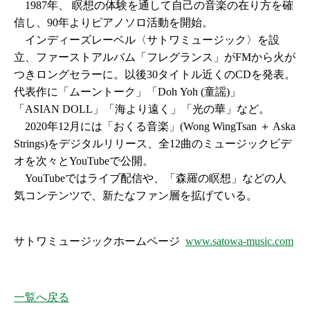
1987年、 瞑想の体験を通して自己の音楽の在り方を確
信し、90年よりピアノソロ活動を開始。
インディーズレーベル〈サトワミュージック〉を設
立、ファーストアルバム「フレグランス」がFMから火が
つきロングセラーに。以後30タイトル近くのCDを発表。
代表作に「ムーントーク」「Doh Yoh (童謡)」
「ASIAN DOLL」「海より遠く」「光の華」など。
2020年12月には「おくる音楽」(Wong WingTsan ＋ Aska
Strings)をデジタルリリース、全12曲のミュージックビデ
オを次々とYouTubeで公開。
YouTubeではライブ配信や、「森羅の瞑想」などの人
気コンテンツで、新たなファン層を拡げている。
サトワミュージックホームページ
www.satowa-music.com
一覧へ戻る